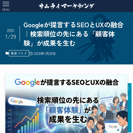
MENU
Googleが提言するSEOとUXの融合
2026
｜検索順位の先にある「顧客体
1/29
験」が成果を生む
集患ブログ
2026年1月29日
AI
チャットに質問