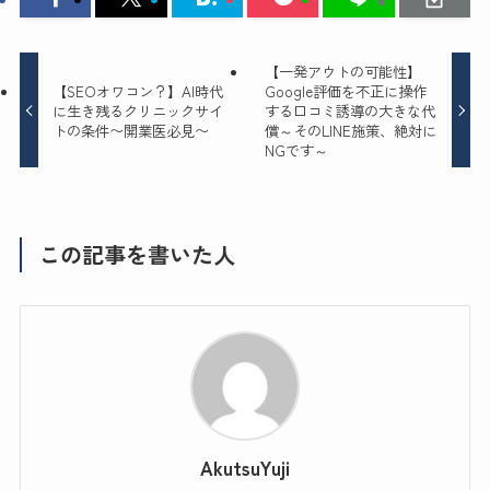
【一発アウトの可能性】
【SEOオワコン？】AI時代
Google評価を不正に操作
に生き残るクリニックサイ
する口コミ誘導の大きな代
トの条件〜開業医必見〜
償～そのLINE施策、絶対に
NGです～
この記事を書いた人
AkutsuYuji