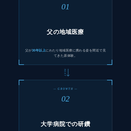
01
父の地域医療
父が
30年以上
にわたり地域医療に携わる姿を間近で見
てきた原体験。
NEXT
— GROWTH —
02
大学病院での研鑽