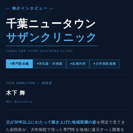
継
— 独占インタビュー —
千葉ニュータウン
サザンクリニック
CHIBA NEW TOWN SOUTHERN CLINIC
専門医在籍
消化器・内視鏡
血液内科
大学病院連携
✦
✦
✦
✦
VICE DIRECTOR — 副院長
木下 舞
Mai Kinoshita
父が30年以上にわたって築き上げた地域医療の姿
を間近で見てき
た副院長が、大学病院で培った専門性を地域に還元すべく開業を