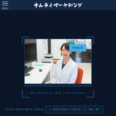
MENU
VOICE
AI
チャットに質問
— Mai Kinoshita, M.D., Vice Director —
HOME
/
DOCTOR’S VOICE
— DOCTOR’S VOICE —
No. 07